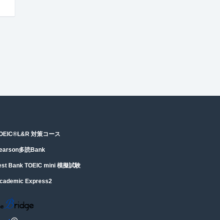
OEIC®︎L&R 対策コース
earson多読Bank
est Bank TOEIC mini 模擬試験
cademic Express2