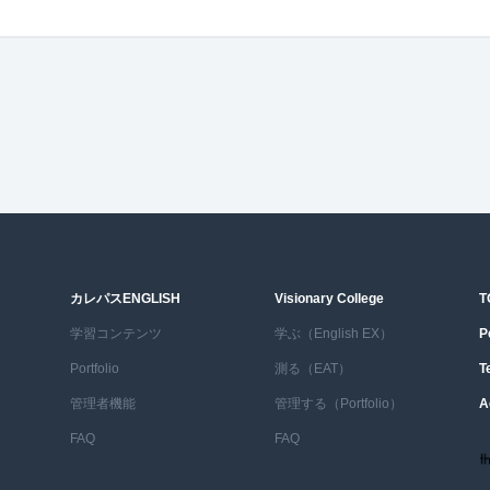
カレパスENGLISH
Visionary College
T
学習コンテンツ
学ぶ（English EX）
P
Portfolio
測る（EAT）
T
管理者機能
管理する（Portfolio）
A
FAQ
FAQ