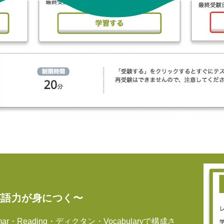
英語力が身につく〜
mar・Reading・ディクタン・Vocabularyで構成さ