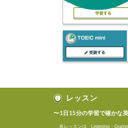
レッスン
〜1日15分の学習で確かな
各レッスンは、Listening・Gram