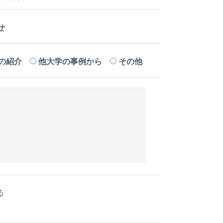
せ
の紹介
他大学の事例から
その他
る